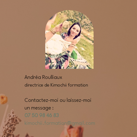
Andréa Roulliaux
directrice de Kimochii formation
Contactez-moi ou laissez-moi
un message :
07 50 98 46 83
kimochii.formation@gmail.com